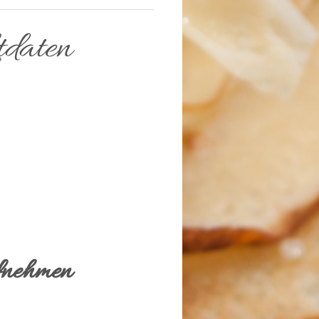
tdaten
fnehmen